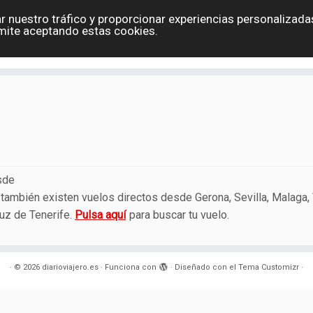
r nuestro tráfico y proporcionar experiencias personalizadas
Eslovaquia
España
Holanda
Polonia
G
mite aceptando estas cookies.
Contacto
sde
también existen vuelos directos desde Gerona, Sevilla, Malaga, 
ruz de Tenerife.
Pulsa aquí
para buscar tu vuelo.
·
© 2026
diarioviajero.es
·
Funciona con
·
Diseñado con el
Tema Customizr
·