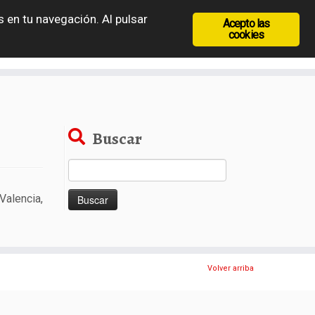
 en tu navegación. Al pulsar
Acepto las
recia
Rep. Checa
Hungría
Rumanía
cookies
Buscar
Buscar:
Valencia,
Volver arriba