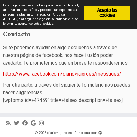
diarioviajero.es
Esta página web usa cookies para hacer publicidad,
Acepto las
analizar nuestro tráfico y proporcionar experiencias
cookies
personalizadas en tu navegación. Al pulsar
ACEPTAR, o al seguir navegando se entiende que se
Saltar
Inicio
»
Contacto
le permite aceptando estas cookies.
al
Contacto
contenido
Si te podemos ayudar en algo escríbenos a través de
nuestra página de facebook, nos hace ilusión poder
ayudarte. Te prometemos que en breve te responderemos.
https://www.facebook.com/diarioviajeroes/messages/
Por otra parte, a través del siguiente formulario nos puedes
hacer sugerencias
[wpforms id=»47459″ title=»false» description=»false»]
·
© 2026
diarioviajero.es
·
Funciona con
·