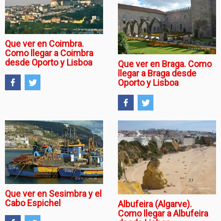
Que ver en Coimbra.
Como llegar a Coimbra
desde Oporto y Lisboa
Que ver en Braga. Como
llegar a Braga desde
Oporto y Lisboa
Que ver en Sesimbra y el
Cabo Espichel
Albufeira (Algarve).
Como llegar a Albufeira