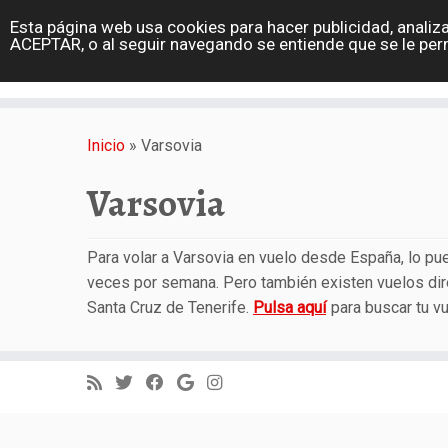
diarioviajero.es
Esta página web usa cookies para hacer publicidad, analiza
Portada
ACEPTAR, o al seguir navegando se entiende que se le per
Varios
Saltar
al
Inicio
»
Varsovia
contenido
Varsovia
Para volar a Varsovia en vuelo desde España, lo pu
veces por semana. Pero también existen vuelos dire
Santa Cruz de Tenerife.
Pulsa aquí
para buscar tu vu