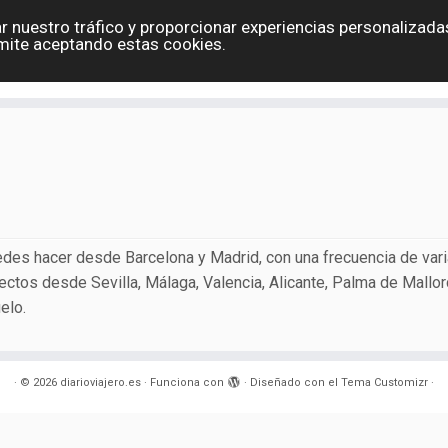
r nuestro tráfico y proporcionar experiencias personalizadas
Eslovaquia
España
Holanda
Polonia
G
mite aceptando estas cookies.
Contacto
edes hacer desde Barcelona y Madrid, con una frecuencia de var
ctos desde Sevilla, Málaga, Valencia, Alicante, Palma de Mallor
elo.
·
© 2026
diarioviajero.es
·
Funciona con
·
Diseñado con el
Tema Customizr
·