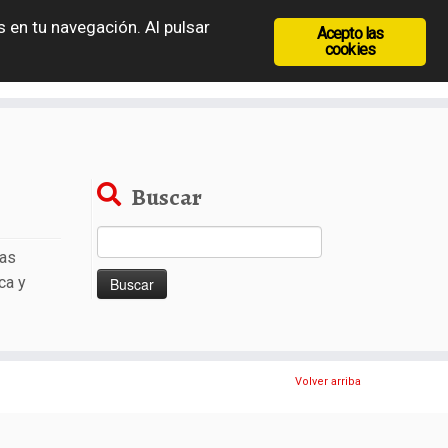
 en tu navegación. Al pulsar
Acepto las
recia
Rep. Checa
Hungría
Rumanía
cookies
Buscar
Buscar:
ias
ca y
Volver arriba