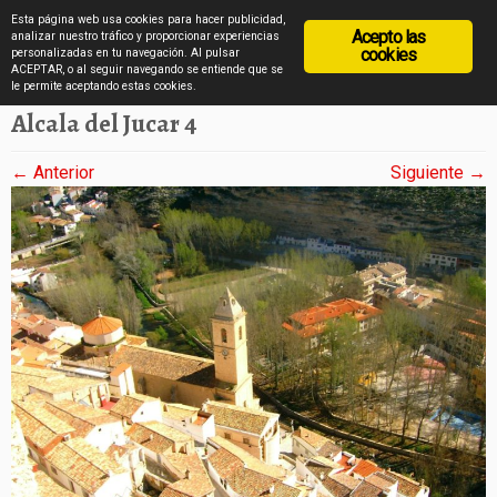
diarioviajero.es
Esta página web usa cookies para hacer publicidad,
Acepto las
analizar nuestro tráfico y proporcionar experiencias
cookies
personalizadas en tu navegación. Al pulsar
ACEPTAR, o al seguir navegando se entiende que se
Saltar
Inicio
»
Alcalá del Júcar desde arriba
»
Alcala del Jucar 4
le permite aceptando estas cookies.
al
Alcala del Jucar 4
contenido
← Anterior
Siguiente →