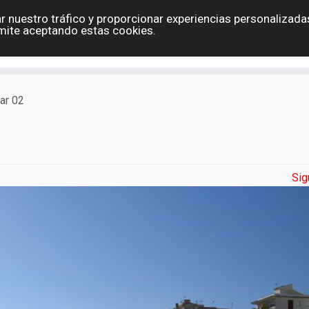
r nuestro tráfico y proporcionar experiencias personalizadas
Eslovaquia
España
Holanda
Polonia
G
mite aceptando estas cookies.
Contacto
ar 02
Sig