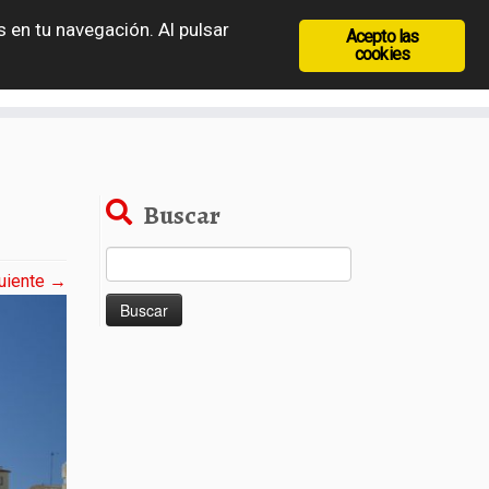
 en tu navegación. Al pulsar
Acepto las
recia
Rep. Checa
Hungría
Rumanía
cookies
Buscar
Buscar:
uiente →