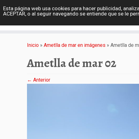
diarioviajero.es
Esta página web usa cookies para hacer publicidad, analiza
Portada
ACEPTAR, o al seguir navegando se entiende que se le per
Varios
Saltar
al
Inicio
»
Ametlla de mar en imágenes
»
Ametlla de m
contenido
Ametlla de mar 02
← Anterior