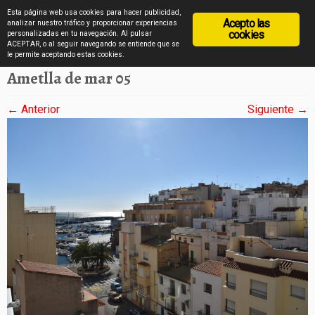
diarioviajero.es
Esta página web usa cookies para hacer publicidad,
Acepto las
analizar nuestro tráfico y proporcionar experiencias
cookies
personalizadas en tu navegación. Al pulsar
ACEPTAR, o al seguir navegando se entiende que se
Saltar
Inicio
»
Ametlla de mar en imágenes
»
Ametlla de mar 05
le permite aceptando estas cookies.
al
Ametlla de mar 05
contenido
← Anterior
Siguiente →