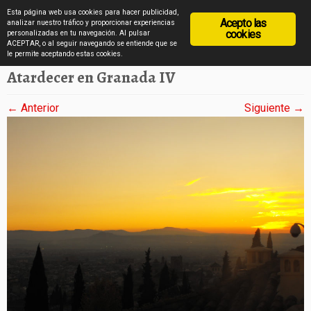
diarioviajero.es
Esta página web usa cookies para hacer publicidad,
Acepto las
analizar nuestro tráfico y proporcionar experiencias
cookies
personalizadas en tu navegación. Al pulsar
ACEPTAR, o al seguir navegando se entiende que se
Saltar
Inicio
»
Atardecer de Granada en fotos
»
Atardecer en Granada IV
le permite aceptando estas cookies.
al
Atardecer en Granada IV
contenido
← Anterior
Siguiente →