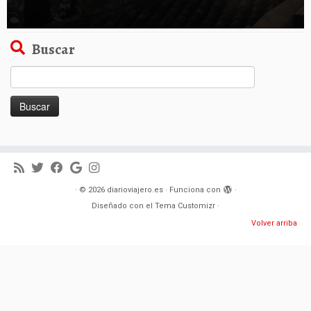
Buscar
Buscar:
·
© 2026
diarioviajero.es
·
Funciona con
·
Diseñado con el
Tema Customizr
·
Volver arriba