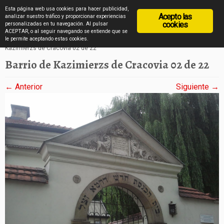
diarioviajero.es
Esta página web usa cookies para hacer publicidad,
Acepto las
analizar nuestro tráfico y proporcionar experiencias
cookies
personalizadas en tu navegación. Al pulsar
ACEPTAR, o al seguir navegando se entiende que se
Saltar
Inicio
»
El barrio de Kazimierzs de Cracovia en imágenes
»
Barrio de
le permite aceptando estas cookies.
Kazimierzs de Cracovia 02 de 22
al
Barrio de Kazimierzs de Cracovia 02 de 22
contenido
← Anterior
Siguiente →