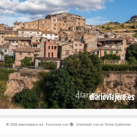
·
© 2026
diarioviajero.es
·
Funciona con
·
Diseñado con el
Tema Customizr
·