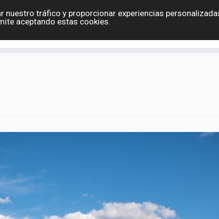
r nuestro tráfico y proporcionar experiencias personalizadas
Eslovaquia
España
Holanda
Polonia
G
mite aceptando estas cookies.
Contacto