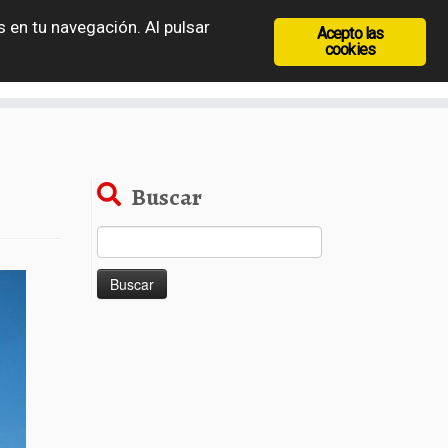
 en tu navegación. Al pulsar
Acepto las
recia
Rep. Checa
Hungría
Rumanía
cookies
Buscar
Buscar: