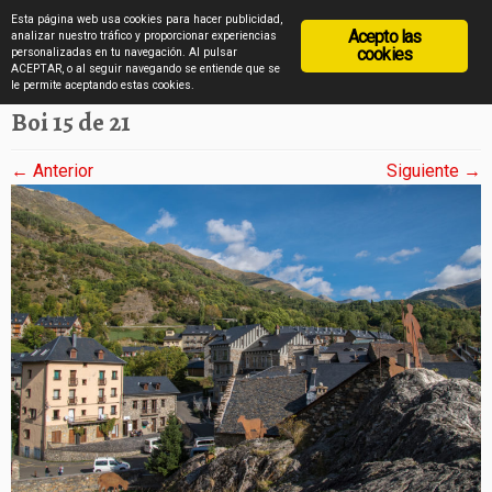
diarioviajero.es
Esta página web usa cookies para hacer publicidad,
Acepto las
analizar nuestro tráfico y proporcionar experiencias
cookies
personalizadas en tu navegación. Al pulsar
ACEPTAR, o al seguir navegando se entiende que se
Saltar
Inicio
»
Boi en imágenes
»
Boi 15 de 21
le permite aceptando estas cookies.
al
Boi 15 de 21
contenido
← Anterior
Siguiente →