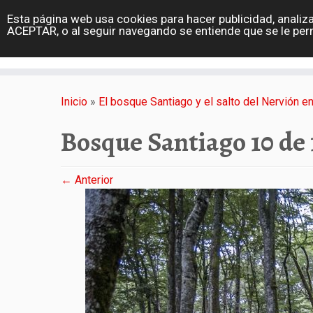
diarioviajero.es
Esta página web usa cookies para hacer publicidad, analiza
Portada
ACEPTAR, o al seguir navegando se entiende que se le per
Varios
Saltar
al
Inicio
»
El bosque Santiago y el salto del Nervión 
contenido
Bosque Santiago 10 de 
← Anterior