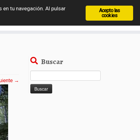
 en tu navegación. Al pulsar
Acepto las
recia
Rep. Checa
Hungría
Rumanía
cookies
Buscar
Buscar:
uiente →