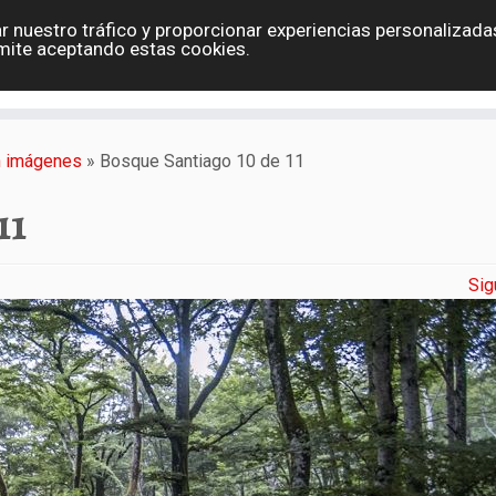
r nuestro tráfico y proporcionar experiencias personalizadas
Eslovaquia
España
Holanda
Polonia
G
mite aceptando estas cookies.
Contacto
en imágenes
»
Bosque Santiago 10 de 11
11
Sig