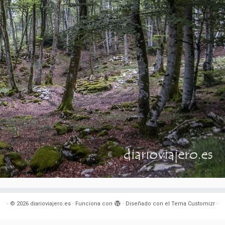
·
© 2026
diarioviajero.es
·
Funciona con
·
Diseñado con el
Tema Customizr
·