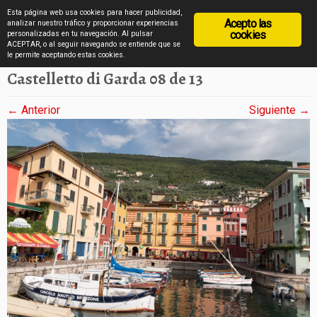
diarioviajero.es
Esta página web usa cookies para hacer publicidad,
Acepto las
analizar nuestro tráfico y proporcionar experiencias
cookies
personalizadas en tu navegación. Al pulsar
ACEPTAR, o al seguir navegando se entiende que se
Saltar
Inicio
»
Castelletto del Garda en imágenes
»
Castelletto di Garda 08 de 13
le permite aceptando estas cookies.
al
Castelletto di Garda 08 de 13
contenido
← Anterior
Siguiente →