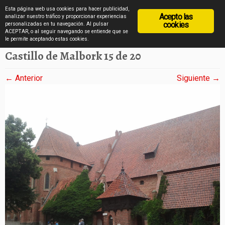
diarioviajero.es
Esta página web usa cookies para hacer publicidad,
Acepto las
analizar nuestro tráfico y proporcionar experiencias
cookies
personalizadas en tu navegación. Al pulsar
ACEPTAR, o al seguir navegando se entiende que se
Saltar
Inicio
»
El castillo de Malbork en imágenes
»
Castillo de Malbork 15 de 20
le permite aceptando estas cookies.
al
Castillo de Malbork 15 de 20
contenido
← Anterior
Siguiente →