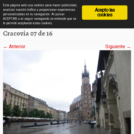
diarioviajero.es
Esta página web usa cookies para hacer publicidad,
Acepto las
analizar nuestro tráfico y proporcionar experiencias
cookies
personalizadas en tu navegación. Al pulsar
ACEPTAR, o al seguir navegando se entiende que se
Saltar
Inicio
»
Cracovia en imágenes
»
Cracovia 07 de 16
le permite aceptando estas cookies.
al
Cracovia 07 de 16
contenido
← Anterior
Siguiente →