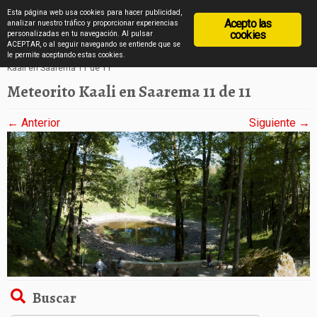
diarioviajero.es
Esta página web usa cookies para hacer publicidad,
Acepto las
analizar nuestro tráfico y proporcionar experiencias
cookies
personalizadas en tu navegación. Al pulsar
ACEPTAR, o al seguir navegando se entiende que se
Saltar
Inicio
»
El cráter del Kaali de la isla de Saarema en imágenes
»
Meteorito
le permite aceptando estas cookies.
Kaali en Saarema 11 de 11
al
Meteorito Kaali en Saarema 11 de 11
contenido
← Anterior
Siguiente →
Buscar