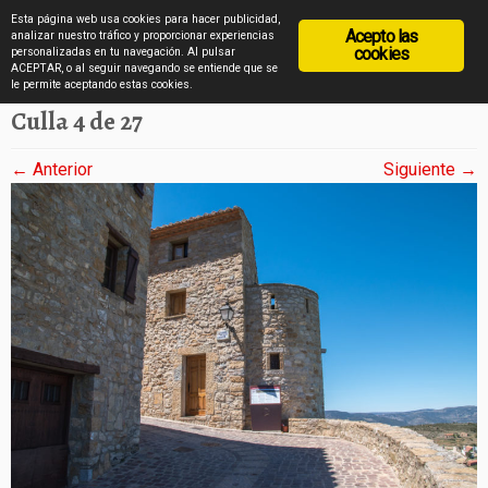
diarioviajero.es
Esta página web usa cookies para hacer publicidad,
Acepto las
analizar nuestro tráfico y proporcionar experiencias
cookies
personalizadas en tu navegación. Al pulsar
ACEPTAR, o al seguir navegando se entiende que se
Saltar
Inicio
»
Culla en imágenes
»
Culla 4 de 27
le permite aceptando estas cookies.
al
Culla 4 de 27
contenido
← Anterior
Siguiente →