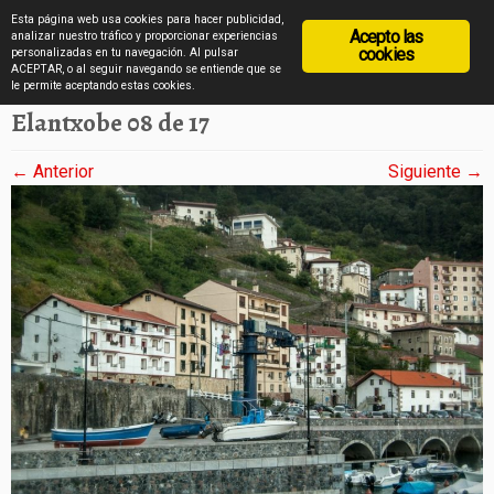
diarioviajero.es
Esta página web usa cookies para hacer publicidad,
Acepto las
analizar nuestro tráfico y proporcionar experiencias
cookies
personalizadas en tu navegación. Al pulsar
ACEPTAR, o al seguir navegando se entiende que se
Saltar
Inicio
»
Elantxobe en imágenes
»
Elantxobe 08 de 17
le permite aceptando estas cookies.
al
Elantxobe 08 de 17
contenido
← Anterior
Siguiente →