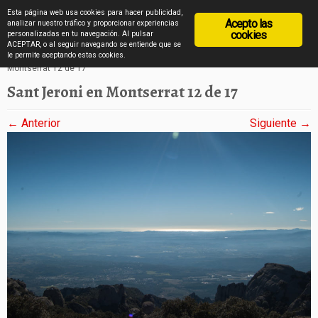
diarioviajero.es
Esta página web usa cookies para hacer publicidad,
Acepto las
analizar nuestro tráfico y proporcionar experiencias
cookies
personalizadas en tu navegación. Al pulsar
ACEPTAR, o al seguir navegando se entiende que se
Saltar
Inicio
»
Fotos desde Sant Jeroni, la cima de Montserrat
»
Sant Jeroni en
le permite aceptando estas cookies.
Montserrat 12 de 17
al
Sant Jeroni en Montserrat 12 de 17
contenido
← Anterior
Siguiente →