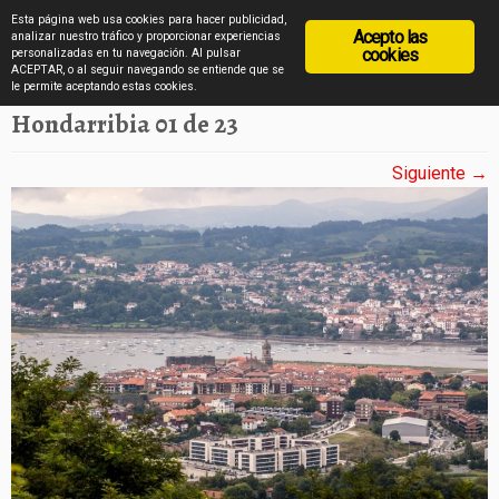
diarioviajero.es
Esta página web usa cookies para hacer publicidad,
Acepto las
analizar nuestro tráfico y proporcionar experiencias
cookies
personalizadas en tu navegación. Al pulsar
ACEPTAR, o al seguir navegando se entiende que se
Saltar
Inicio
»
Hondarribia en imágenes
»
Hondarribia 01 de 23
le permite aceptando estas cookies.
al
Hondarribia 01 de 23
contenido
Siguiente →