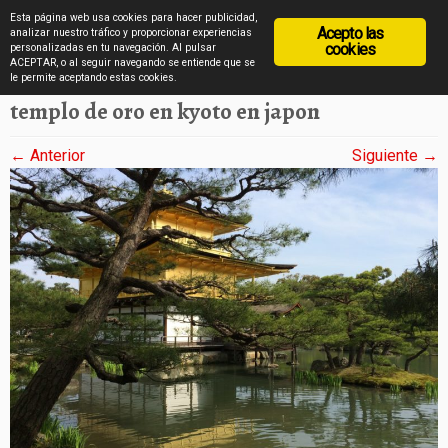
diarioviajero.es
Esta página web usa cookies para hacer publicidad,
Acepto las
analizar nuestro tráfico y proporcionar experiencias
cookies
personalizadas en tu navegación. Al pulsar
ACEPTAR, o al seguir navegando se entiende que se
Saltar
Inicio
»
Japón en imágenes
»
templo de oro en kyoto en japon
le permite aceptando estas cookies.
al
templo de oro en kyoto en japon
contenido
← Anterior
Siguiente →