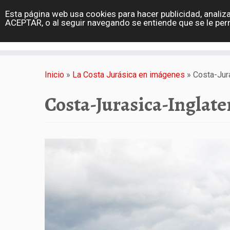
diarioviajero.es
Esta página web usa cookies para hacer publicidad, analiza
Portada
ACEPTAR, o al seguir navegando se entiende que se le per
Varios
Saltar
al
Inicio
»
La Costa Jurásica en imágenes
»
Costa-Jur
contenido
Costa-Jurasica-Inglate