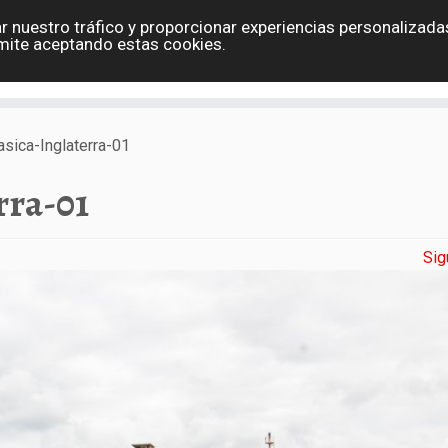
r nuestro tráfico y proporcionar experiencias personalizadas
Eslovaquia
España
Holanda
Polonia
G
mite aceptando estas cookies.
Contacto
asica-Inglaterra-01
rra-01
Sig