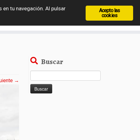
 en tu navegación. Al pulsar
Acepto las
recia
Rep. Checa
Hungría
Rumanía
cookies
Buscar
Buscar:
uiente →