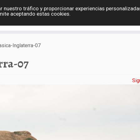
r nuestro tráfico y proporcionar experiencias personalizadas
Eslovaquia
España
Holanda
Polonia
G
mite aceptando estas cookies.
Contacto
asica-Inglaterra-07
rra-07
Sig