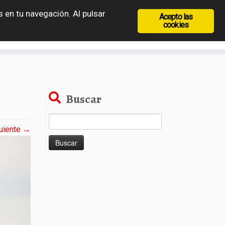
 en tu navegación. Al pulsar
Acepto las
recia
Rep. Checa
Hungría
Rumanía
cookies
Buscar
Buscar:
uiente →