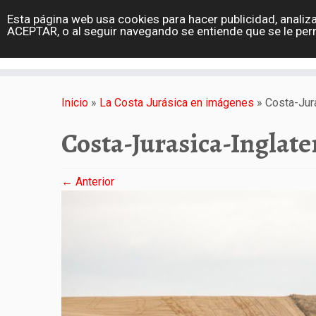
diarioviajero.es
Esta página web usa cookies para hacer publicidad, analiza
Portada
ACEPTAR, o al seguir navegando se entiende que se le per
Varios
Saltar
al
Inicio
»
La Costa Jurásica en imágenes
»
Costa-Jur
contenido
Costa-Jurasica-Inglate
← Anterior