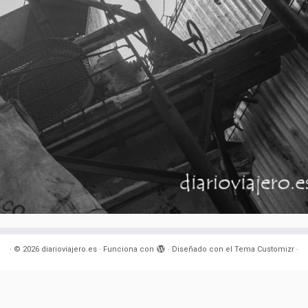
·
© 2026
diarioviajero.es
·
Funciona con
·
Diseñado con el
Tema Customizr
·