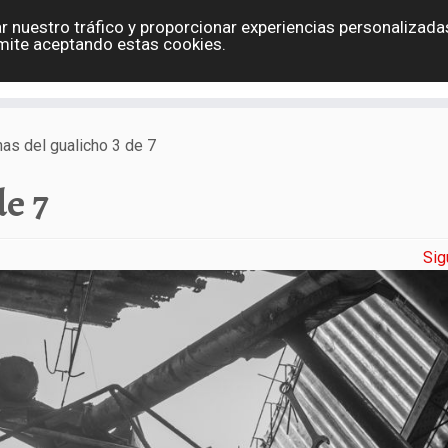
r nuestro tráfico y proporcionar experiencias personalizadas
Eslovaquia
España
Holanda
Polonia
G
mite aceptando estas cookies.
Contacto
nas del gualicho 3 de 7
de 7
Sig