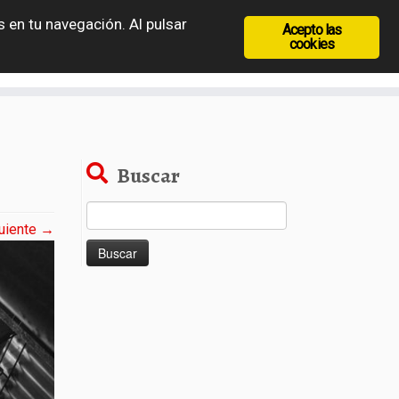
 en tu navegación. Al pulsar
Acepto las
recia
Rep. Checa
Hungría
Rumanía
cookies
Buscar
Buscar:
uiente →