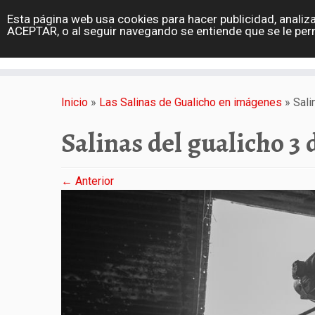
diarioviajero.es
Esta página web usa cookies para hacer publicidad, analiza
Portada
ACEPTAR, o al seguir navegando se entiende que se le per
Varios
Saltar
al
Inicio
»
Las Salinas de Gualicho en imágenes
»
Sali
contenido
Salinas del gualicho 3 
← Anterior