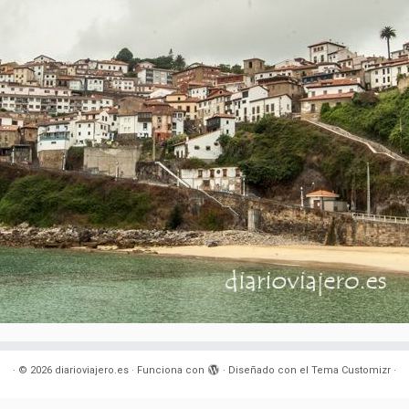
·
© 2026
diarioviajero.es
·
Funciona con
·
Diseñado con el
Tema Customizr
·