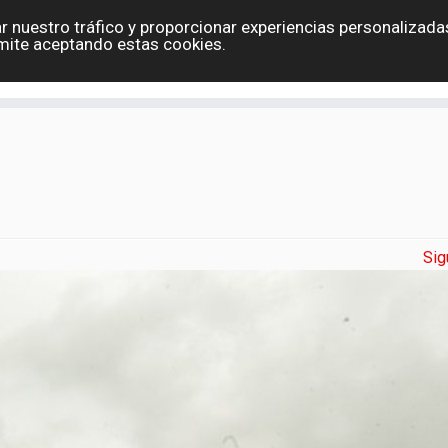
r nuestro tráfico y proporcionar experiencias personalizadas
Eslovaquia
España
Holanda
Polonia
G
mite aceptando estas cookies.
Contacto
Sig