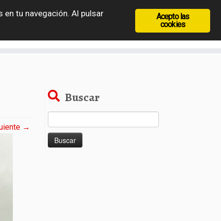
 en tu navegación. Al pulsar
Acepto las
recia
Rep. Checa
Hungría
Rumanía
cookies
Buscar
Buscar:
uiente →