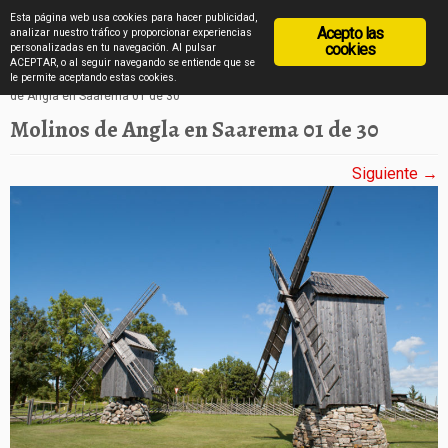
diarioviajero.es
Esta página web usa cookies para hacer publicidad,
Acepto las
analizar nuestro tráfico y proporcionar experiencias
cookies
personalizadas en tu navegación. Al pulsar
ACEPTAR, o al seguir navegando se entiende que se
Saltar
Inicio
»
Los molinos de Angla de la isla de Saarema en imágenes
»
Molinos
le permite aceptando estas cookies.
de Angla en Saarema 01 de 30
al
Molinos de Angla en Saarema 01 de 30
contenido
Siguiente →