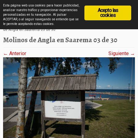
diarioviajero.es
Esta página web usa cookies para hacer publicidad,
Acepto las
analizar nuestro tráfico y proporcionar experiencias
cookies
personalizadas en tu navegación. Al pulsar
ACEPTAR, o al seguir navegando se entiende que se
Saltar
Inicio
»
Los molinos de Angla de la isla de Saarema en imágenes
»
Molinos
le permite aceptando estas cookies.
de Angla en Saarema 03 de 30
al
Molinos de Angla en Saarema 03 de 30
contenido
← Anterior
Siguiente →