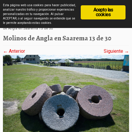
diarioviajero.es
Esta página web usa cookies para hacer publicidad,
Acepto las
analizar nuestro tráfico y proporcionar experiencias
cookies
personalizadas en tu navegación. Al pulsar
ACEPTAR, o al seguir navegando se entiende que se
Saltar
Inicio
»
Los molinos de Angla de la isla de Saarema en imágenes
»
Molinos
le permite aceptando estas cookies.
de Angla en Saarema 13 de 30
al
Molinos de Angla en Saarema 13 de 30
contenido
← Anterior
Siguiente →