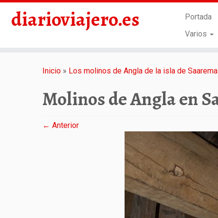
diarioviajero.es
Portada
Varios
Saltar
al
Inicio
»
Los molinos de Angla de la isla de Saarem
contenido
Molinos de Angla en S
← Anterior