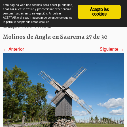
diarioviajero.es
Esta página web usa cookies para hacer publicidad,
Acepto las
analizar nuestro tráfico y proporcionar experiencias
cookies
personalizadas en tu navegación. Al pulsar
ACEPTAR, o al seguir navegando se entiende que se
Saltar
Inicio
»
Los molinos de Angla de la isla de Saarema en imágenes
»
Molinos
le permite aceptando estas cookies.
de Angla en Saarema 27 de 30
al
Molinos de Angla en Saarema 27 de 30
contenido
← Anterior
Siguiente →