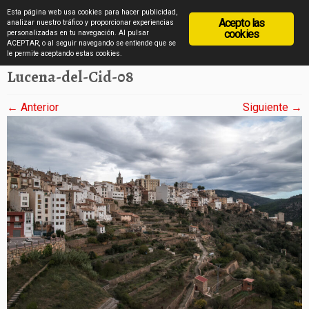
diarioviajero.es
Esta página web usa cookies para hacer publicidad,
Acepto las
analizar nuestro tráfico y proporcionar experiencias
cookies
personalizadas en tu navegación. Al pulsar
ACEPTAR, o al seguir navegando se entiende que se
Saltar
Inicio
»
Lucena del Cid en imágenes
»
Lucena-del-Cid-08
le permite aceptando estas cookies.
al
Lucena-del-Cid-08
contenido
← Anterior
Siguiente →