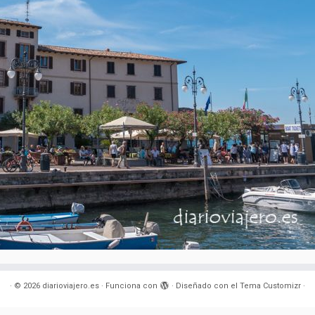
·
© 2026
diarioviajero.es
·
Funciona con
·
Diseñado con el
Tema Customizr
·