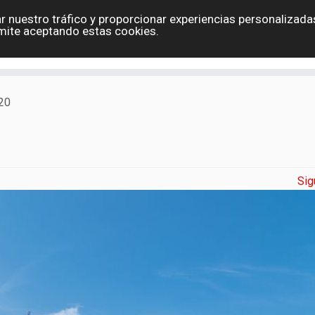
r nuestro tráfico y proporcionar experiencias personalizadas
Eslovaquia
España
Holanda
Polonia
G
mite aceptando estas cookies.
Contacto
20
Sig