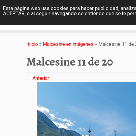
diarioviajero.es
Esta página web usa cookies para hacer publicidad, analiza
Portada
ACEPTAR, o al seguir navegando se entiende que se le per
Varios
Saltar
al
Inicio
»
Malcesine en imágenes
»
Malcesine 11 de 
contenido
Malcesine 11 de 20
← Anterior