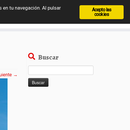
 en tu navegación. Al pulsar
Acepto las
recia
Rep. Checa
Hungría
Rumanía
cookies
Buscar
Buscar:
uiente →