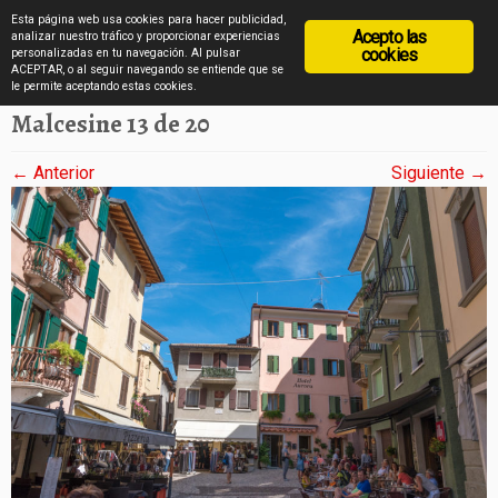
diarioviajero.es
Esta página web usa cookies para hacer publicidad,
Acepto las
analizar nuestro tráfico y proporcionar experiencias
cookies
personalizadas en tu navegación. Al pulsar
ACEPTAR, o al seguir navegando se entiende que se
Saltar
Inicio
»
Malcesine en imágenes
»
Malcesine 13 de 20
le permite aceptando estas cookies.
al
Malcesine 13 de 20
contenido
← Anterior
Siguiente →