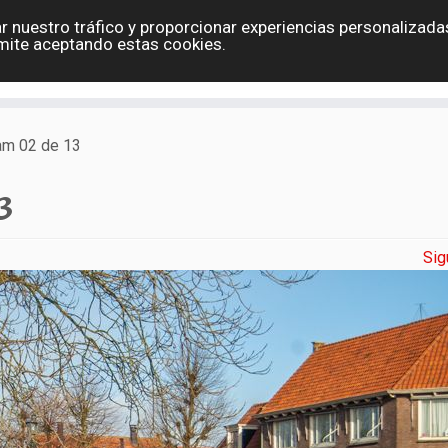
r nuestro tráfico y proporcionar experiencias personalizadas
Eslovaquia
España
Holanda
Polonia
G
mite aceptando estas cookies.
Contacto
m 02 de 13
3
Sig