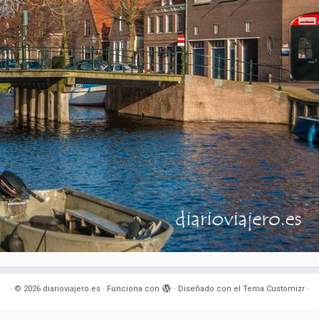
·
© 2026
diarioviajero.es
·
Funciona con
·
Diseñado con el
Tema Customizr
·