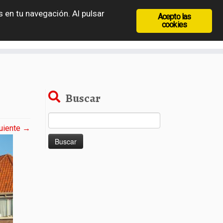
 en tu navegación. Al pulsar
Acepto las
recia
Rep. Checa
Hungría
Rumanía
cookies
Buscar
Buscar:
uiente →