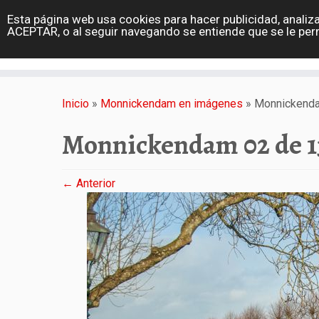
diarioviajero.es
Esta página web usa cookies para hacer publicidad, analiza
Portada
ACEPTAR, o al seguir navegando se entiende que se le per
Varios
Saltar
al
Inicio
»
Monnickendam en imágenes
»
Monnickenda
contenido
Monnickendam 02 de 1
← Anterior