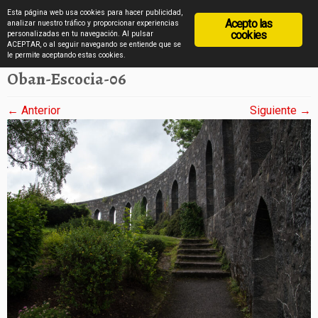
diarioviajero.es
Esta página web usa cookies para hacer publicidad,
Acepto las
analizar nuestro tráfico y proporcionar experiencias
cookies
personalizadas en tu navegación. Al pulsar
ACEPTAR, o al seguir navegando se entiende que se
Saltar
Inicio
»
Oban en imágenes
»
Oban-Escocia-06
le permite aceptando estas cookies.
al
Oban-Escocia-06
contenido
← Anterior
Siguiente →