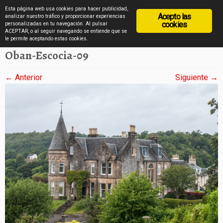
diarioviajero.es
Esta página web usa cookies para hacer publicidad,
Acepto las
analizar nuestro tráfico y proporcionar experiencias
cookies
personalizadas en tu navegación. Al pulsar
ACEPTAR, o al seguir navegando se entiende que se
Saltar
Inicio
»
Oban en imágenes
»
Oban-Escocia-09
le permite aceptando estas cookies.
al
Oban-Escocia-09
contenido
← Anterior
Siguiente →