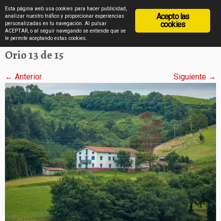
diarioviajero.es
Esta página web usa cookies para hacer publicidad,
Acepto las
analizar nuestro tráfico y proporcionar experiencias
cookies
personalizadas en tu navegación. Al pulsar
ACEPTAR, o al seguir navegando se entiende que se
Saltar
Inicio
»
Orio en imágenes
»
Orio 13 de 15
le permite aceptando estas cookies.
al
Orio 13 de 15
contenido
← Anterior
Siguiente →