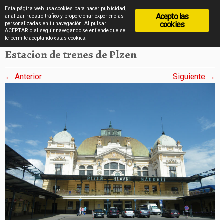
diarioviajero.es
Esta página web usa cookies para hacer publicidad,
Acepto las
analizar nuestro tráfico y proporcionar experiencias
cookies
personalizadas en tu navegación. Al pulsar
ACEPTAR, o al seguir navegando se entiende que se
Saltar
Inicio
»
Plzen en imágenes
»
Estacion de trenes de Plzen
le permite aceptando estas cookies.
al
Estacion de trenes de Plzen
contenido
← Anterior
Siguiente →