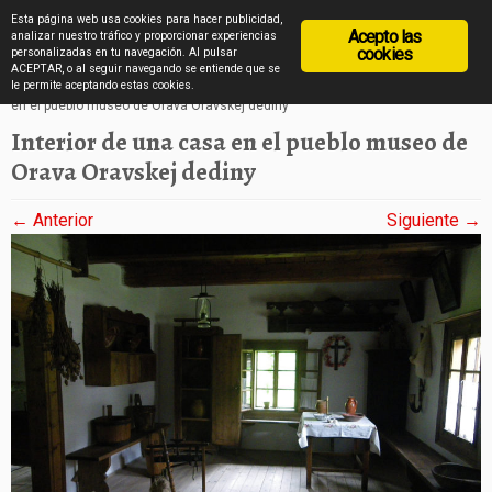
diarioviajero.es
Esta página web usa cookies para hacer publicidad,
Acepto las
analizar nuestro tráfico y proporcionar experiencias
cookies
personalizadas en tu navegación. Al pulsar
ACEPTAR, o al seguir navegando se entiende que se
Saltar
Inicio
»
Un poblado museo de los Tatras en imágenes
»
Interior de una casa
le permite aceptando estas cookies.
en el pueblo museo de Orava Oravskej dediny
al
Interior de una casa en el pueblo museo de
contenido
Orava Oravskej dediny
← Anterior
Siguiente →