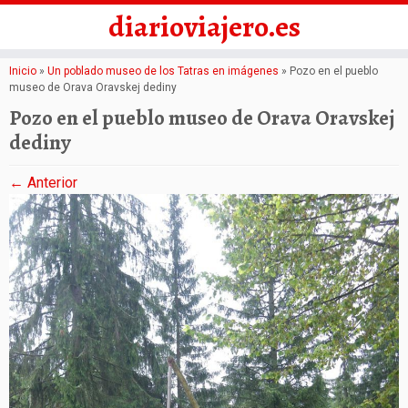
diarioviajero.es
Saltar
Inicio
»
Un poblado museo de los Tatras en imágenes
»
Pozo en el pueblo
museo de Orava Oravskej dediny
al
Pozo en el pueblo museo de Orava Oravskej
contenido
dediny
← Anterior