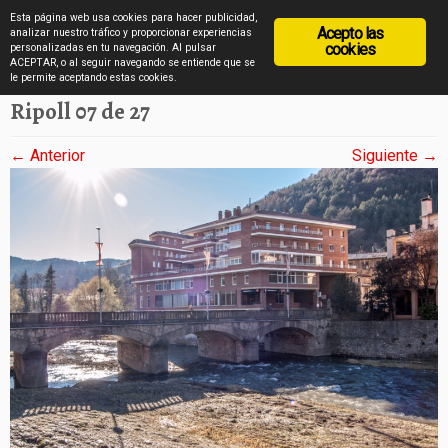
diarioviajero.es
Esta página web usa cookies para hacer publicidad,
Acepto las
analizar nuestro tráfico y proporcionar experiencias
cookies
personalizadas en tu navegación. Al pulsar
ACEPTAR, o al seguir navegando se entiende que se
Saltar
Inicio
»
Ripoll en 27 imágenes
»
Ripoll 07 de 27
le permite aceptando estas cookies.
al
Ripoll 07 de 27
contenido
← Anterior
Siguiente →