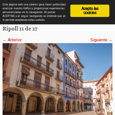
diarioviajero.es
Esta página web usa cookies para hacer publicidad,
Acepto las
analizar nuestro tráfico y proporcionar experiencias
cookies
personalizadas en tu navegación. Al pulsar
ACEPTAR, o al seguir navegando se entiende que se
Saltar
Inicio
»
Ripoll en 27 imágenes
»
Ripoll 11 de 27
le permite aceptando estas cookies.
al
Ripoll 11 de 27
contenido
← Anterior
Siguiente →