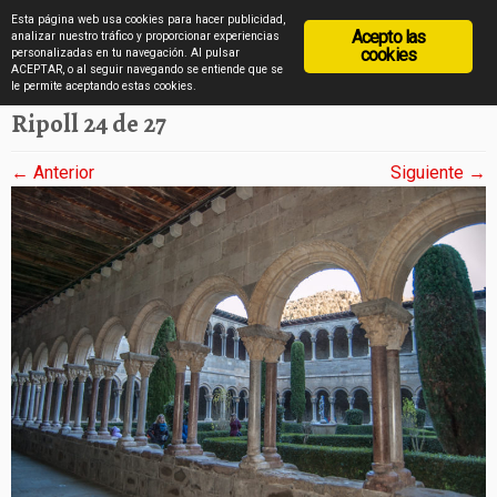
diarioviajero.es
Esta página web usa cookies para hacer publicidad,
Acepto las
analizar nuestro tráfico y proporcionar experiencias
cookies
personalizadas en tu navegación. Al pulsar
ACEPTAR, o al seguir navegando se entiende que se
Saltar
Inicio
»
Ripoll en 27 imágenes
»
Ripoll 24 de 27
le permite aceptando estas cookies.
al
Ripoll 24 de 27
contenido
← Anterior
Siguiente →