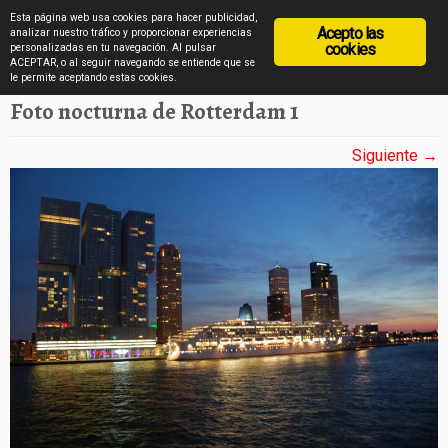
diarioviajero.es
Esta página web usa cookies para hacer publicidad,
Acepto las
analizar nuestro tráfico y proporcionar experiencias
cookies
personalizadas en tu navegación. Al pulsar
ACEPTAR, o al seguir navegando se entiende que se
Saltar
Inicio
»
Rotterdam por la noche en imágenes
»
Foto nocturna de Rotterdam 1
le permite aceptando estas cookies.
al
Foto nocturna de Rotterdam 1
contenido
Siguiente →