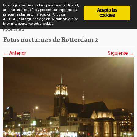
diarioviajero.es
Esta página web usa cookies para hacer publicidad,
Acepto las
analizar nuestro tráfico y proporcionar experiencias
cookies
personalizadas en tu navegación. Al pulsar
ACEPTAR, o al seguir navegando se entiende que se
Saltar
Inicio
»
Rotterdam por la noche en imágenes
»
Fotos nocturnas de
le permite aceptando estas cookies.
Rotterdam 2
al
Fotos nocturnas de Rotterdam 2
contenido
← Anterior
Siguiente →