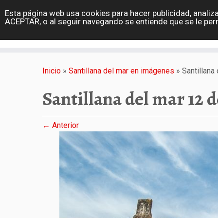
diarioviajero.es
Esta página web usa cookies para hacer publicidad, analiza
Portada
ACEPTAR, o al seguir navegando se entiende que se le per
Varios
Saltar
al
Inicio
»
Santillana del mar en imágenes
»
Santillana
contenido
Santillana del mar 12 d
← Anterior