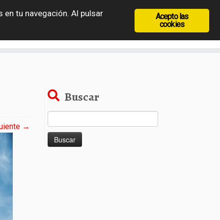
 en tu navegación. Al pulsar
Acepto las
recia
Rep. Checa
Hungría
Rumanía
cookies
Buscar
Buscar:
uiente →