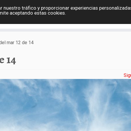
r nuestro tráfico y proporcionar experiencias personalizadas
Eslovaquia
España
Holanda
Polonia
G
mite aceptando estas cookies.
Contacto
 del mar 12 de 14
e 14
Sig