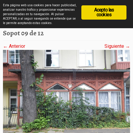
diarioviajero.es
Esta página web usa cookies para hacer publicidad,
Acepto las
analizar nuestro tráfico y proporcionar experiencias
cookies
personalizadas en tu navegación. Al pulsar
ACEPTAR, o al seguir navegando se entiende que se
Saltar
Inicio
»
Sopot en imágenes
»
Sopot 09 de 12
le permite aceptando estas cookies.
al
Sopot 09 de 12
contenido
← Anterior
Siguiente →