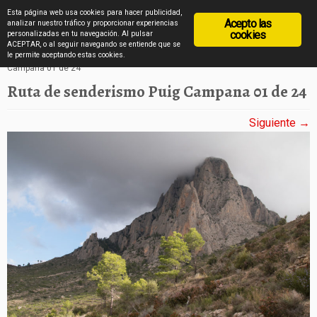
diarioviajero.es
Esta página web usa cookies para hacer publicidad,
Acepto las
analizar nuestro tráfico y proporcionar experiencias
cookies
personalizadas en tu navegación. Al pulsar
ACEPTAR, o al seguir navegando se entiende que se
Saltar
Inicio
»
Subida al Puig Campana en imágenes
»
Ruta de senderismo Puig
le permite aceptando estas cookies.
Campana 01 de 24
al
Ruta de senderismo Puig Campana 01 de 24
contenido
Siguiente →