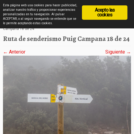
diarioviajero.es
Esta página web usa cookies para hacer publicidad,
Acepto las
analizar nuestro tráfico y proporcionar experiencias
cookies
personalizadas en tu navegación. Al pulsar
ACEPTAR, o al seguir navegando se entiende que se
Saltar
Inicio
»
Subida al Puig Campana en imágenes
»
Ruta de senderismo Puig
le permite aceptando estas cookies.
Campana 18 de 24
al
Ruta de senderismo Puig Campana 18 de 24
contenido
← Anterior
Siguiente →