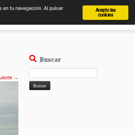
 en tu navegación. Al pulsar
Acepto las
recia
Rep. Checa
Hungría
Rumanía
cookies
Buscar
Buscar:
uiente →